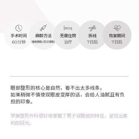
手术时间
麻醉方法
无需住院
拆线
恢复期间
60分钟
治疗
7日后
7日后
睡眠麻醉/局部麻醉
眼部整形的核心是自然，看不出太多线条。
如果稍微不慎使双眼皮变厚的话，会给人油腻且有负
担的印象。
梦美整形外科很好地掌握了男子双眼皮的特征，呈现出柔
和的目光。