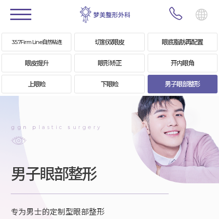
切割双眼皮
眼底脂肪再配置
3.5.7Firm Line自然粘连
眼皮提升
眼形矫正
开内眼角
上眼睑
下眼睑
男子眼部整形
ggn
p
lastic
s
urgery
男子眼部整形
专为男士的定制型眼部整形